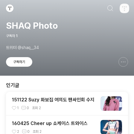
검색하기
티스토리
SHAQ Photo
구독자
1
트위터 @shaq__34
구독하기
신고하기 레이어
열기
인기글
151122 Suzy 화보집 여의도 팬싸인회 수지
1
0
조회
2
160425 Cheer up 쇼케이스 트와이스
2
0
조회
2