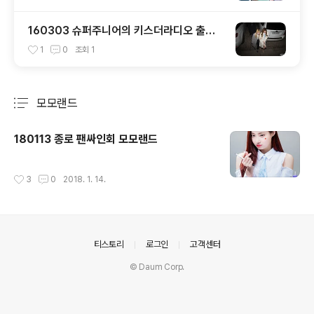
160303 슈퍼주니어의 키스더라디오 출근
길 모모 사나
1
0
조회
1
모모랜드
분류 전체보기
주요 글 목록
180113 종로 팬싸인회 모모랜드
작성시간
3
0
2018. 1. 14.
의안내
티스토리
로그인
고객센터
© Daum Corp.